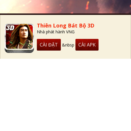
Thiên Long Bát Bộ 3D
Nhà phát hành VNG
CÀI ĐẶT
CÀI APK
&nbsp
SỰ KIỆN HOT
Top
16-08-19 — 22-08-19
09-08-19 — 15-08-19