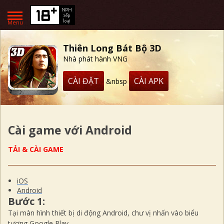
Menu
Thiên Long Bát Bộ 3D
Nhà phát hành VNG
CÀI ĐẶT
CÀI APK
&nbsp
Cài game với Android
TẢI & CÀI GAME
iOS
Android
Bước 1:
Tại màn hình thiết bị di động Android, chư vị nhấn vào biểu
tượng Google Play.