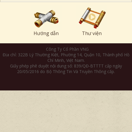
Hướng dẫn
Thư viện
Công Ty Cổ Phần VNG
Địa chỉ: 322B Lý Thường Kiệt, Phường 14, Quận 10, Thành phố Hồ
Chí Minh, Việt Nam.
Giấy phép phê duyệt nội dung số: 839/QĐ-BTTTT cấp ngày
20/05/2016 do Bộ Thông Tin Và Truyền Thông cấp.