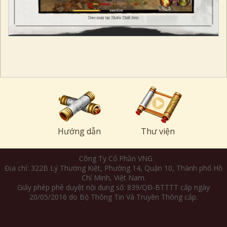
Hướng dẫn
Thư viện
Công Ty Cổ Phần VNG
Địa chỉ: 322B Lý Thường Kiệt, Phường 14, Quận 10, Thành phố Hồ
Chí Minh, Việt Nam.
Giấy phép phê duyệt nội dung số: 839/QĐ-BTTTT cấp ngày
20/05/2016 do Bộ Thông Tin Và Truyền Thông cấp.