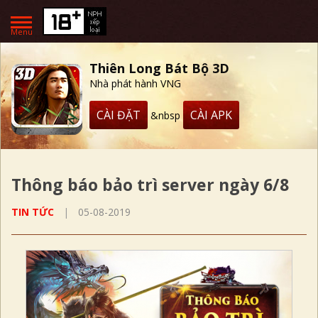
Menu
Thiên Long Bát Bộ 3D
Nhà phát hành VNG
CÀI ĐẶT
CÀI APK
&nbsp
Thông báo bảo trì server ngày 6/8
TIN TỨC
|
05-08-2019