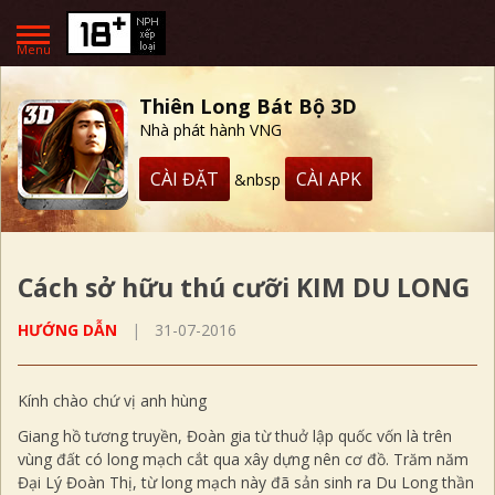
Menu
Thiên Long Bát Bộ 3D
Nhà phát hành VNG
CÀI ĐẶT
CÀI APK
&nbsp
Cách sở hữu thú cưỡi KIM DU LONG
HƯỚNG DẪN
|
31-07-2016
Kính chào chứ vị anh hùng
Giang hồ tương truyền, Đoàn gia từ thuở lập quốc vốn là trên
vùng đất có long mạch cắt qua xây dựng nên cơ đồ. Trăm năm
Đại Lý Đoàn Thị, từ long mạch này đã sản sinh ra Du Long thần