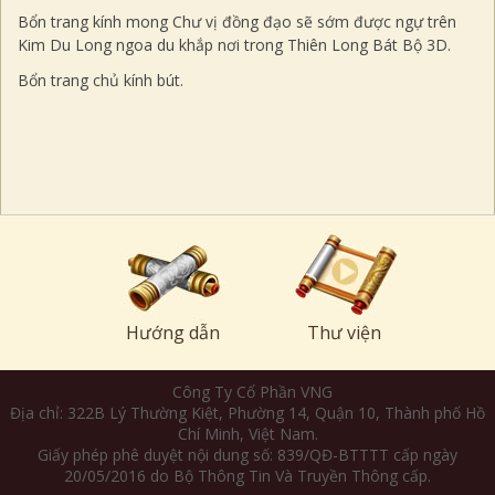
Bổn trang kính mong Chư vị đồng đạo sẽ sớm được ngự trên
Kim Du Long ngoa du khắp nơi trong Thiên Long Bát Bộ 3D.
Bổn trang chủ kính bút.
Hướng dẫn
Thư viện
Công Ty Cổ Phần VNG
Địa chỉ: 322B Lý Thường Kiệt, Phường 14, Quận 10, Thành phố Hồ
Chí Minh, Việt Nam.
Giấy phép phê duyệt nội dung số: 839/QĐ-BTTTT cấp ngày
20/05/2016 do Bộ Thông Tin Và Truyền Thông cấp.