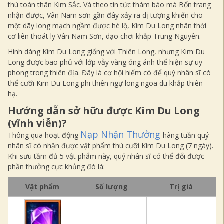
thú toàn thân Kim Sắc. Và theo tin tức thám báo mà Bổn trang
nhận được, Vân Nam sơn gần đây xảy ra dị tượng khiến cho
một dãy long mạch ngầm được hé lộ, Kim Du Long nhân thời
cơ liên thoát ly Vân Nam Sơn, dạo chơi khắp Trung Nguyên.
Hình dáng Kim Du Long giống với Thiên Long, nhưng Kim Du
Long được bao phủ với lớp vẫy vàng óng ánh
thể hiện sự
uy
phong trong thiên địa.
Đây là cơ hội hiếm có để quý nhân sĩ có
thể cưỡi Kim Du Long phi thiên ngự long ngoa du khắp thiên
hạ.
Hướng dẫn sở hữu được Kim Du Long
(vĩnh viễn)?
Nạp Nhận Thưởng
Thông qua hoạt động
hàng tuần quý
nhân sĩ có nhận được vật phẩm thú cưỡi Kim Du Long (7 ngày).
Khi sưu tầm đủ 5 vật phẩm này, quý nhân sĩ có thể đổi được
phần thưởng cực khủng đó là:
Vật phẩm
Số lượng
Trị giá