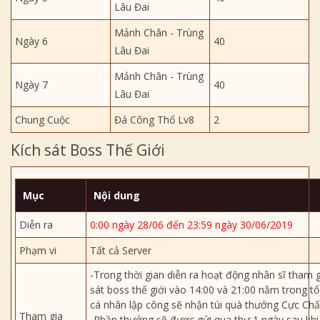
Lâu Đai
Mảnh Chân - Trùng
Ngày 6
40
Lâu Đai
Mảnh Chân - Trùng
Ngày 7
40
Lâu Đai
Chung Cuộc
Đá Công Thổ Lv8
2
Kích sát Boss Thế Giới
Mục
Nội dung
Diễn ra
0:00 ngày 28/06 đến 23:59 ngày 30/06/2019
Phạm vi
Tất cả Server
-Trong thời gian diễn ra hoạt động nhân sĩ tham g
sát boss thế giới vào 14:00 và 21:00 nằm trong tổ
cá nhân lập công sẽ nhận túi quà thưởng Cực Chấ
Tham gia
-Phần thưởng sẽ được gửi qua thư 1 ngày sau khi