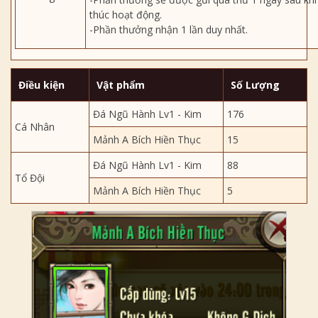
thúc hoạt động.
-Phần thưởng nhận 1 lần duy nhất.
Điều kiện
Vật phẩm
Số Lượng
Đá Ngũ Hành Lv1 - Kim
176
Cá Nhân
Mảnh A Bích Hiền Thục
15
Đá Ngũ Hành Lv1 - Kim
88
Tổ Đội
Mảnh A Bích Hiền Thục
5