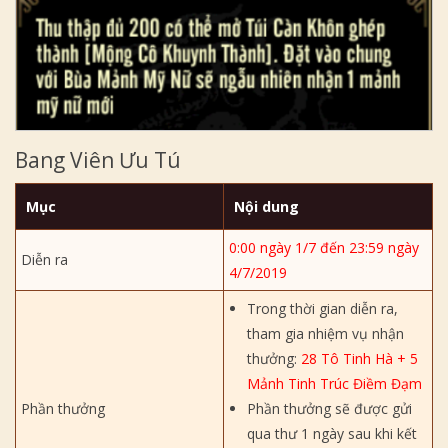
Bang Viên Ưu Tú
Mục
Nội dung
0:00 ngày 1/7 đến 23:59 ngày
Diễn ra
4/7/2019
Trong thời gian diễn ra,
tham gia nhiệm vụ nhận
thưởng:
28 Tô Tinh Hà + 5
Mảnh Tinh Trúc Điềm Đạm
Phần thưởng
Phần thưởng sẽ được gửi
qua thư 1 ngày sau khi kết