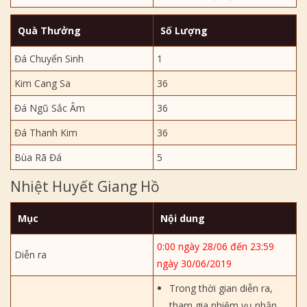
Quà Thưởng
Số Lượng
Đá Chuyển Sinh
1
Kim Cang Sa
36
Đá Ngũ Sắc Âm
36
Đá Thanh Kim
36
Bùa Rã Đá
5
Nhiệt Huyết Giang Hồ
Mục
Nội dung
0:00 ngày 28/06 đến 23:59
Diễn ra
ngày 30/06/2019
Trong thời gian diễn ra,
tham gia nhiệm vụ nhận